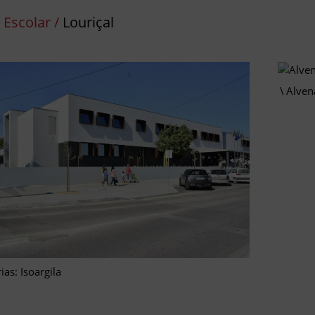
 Escolar /
Louriçal
Alvena
ias: Isoargila