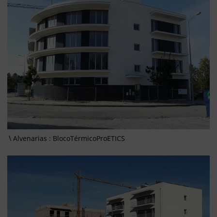
Alvenarias : BlocoTérmicoProETICS