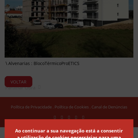
Alvenarias : BlocoTérmicoProETICS
VOLTAR
Partilhar Obra
Política de Privacidade
Política de Cookies
Canal de Denúncias
Ao continuar a sua navegação está a consentir
a utilização de cookies necessárias para uma