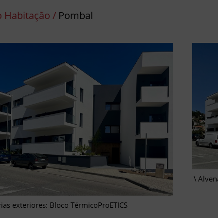
o Habitação /
Pombal
Alven
ias exteriores: Bloco TérmicoProETICS