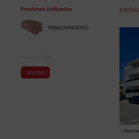
Produtos Utilizados
Edifíci
TÉRMICOPROETICS
Partilhar Obra
VOLTAR
Alvenar