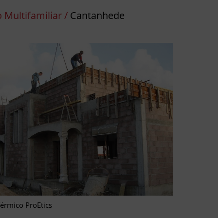
io Multifamiliar /
Cantanhede
érmico ProEtics