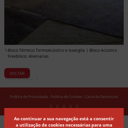
Bloco Térmico TermoAcústico e Isoargila | Bloco Acústico
Freebloco: Alvenarias
VOLTAR
Partilhar Obra
Política de Privacidade
Política de Cookies
Canal de Denúncias
Ao continuar a sua navegação está a consentir
a utilização de cookies necessárias para uma