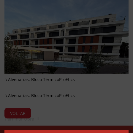
Alvenarias: Bloco TérmicoProEtics
Alvenarias: Bloco TérmicoProEtics
VOLTAR
Partilhar Obra