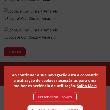
Ecopavê Cor: Cinza + Amarelo
Ecopavê Cor: Cinza + Amarelo
VOLTAR
Partilhar Obra
Política de Privacidade
Política de Cookies
Canal de Denúncias
Ao continuar a sua navegação está a consentir
a utilização de cookies necessárias para uma
melhor experiência de utilização.
Saiba Mais
Personalizar Cookies
© ARTEBEL 2021 - ARTEFACTOS DE BETÃO
ACEITAR TODOS OS COOKIES