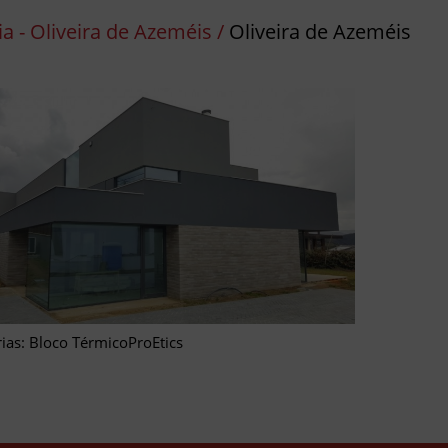
a - Oliveira de Azeméis /
Oliveira de Azeméis
ias: Bloco TérmicoProEtics