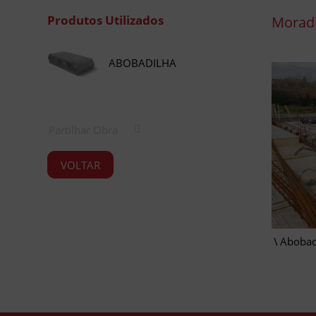
Produtos Utilizados
Moradia
ABOBADILHA
Partilhar Obra
VOLTAR
Abobad