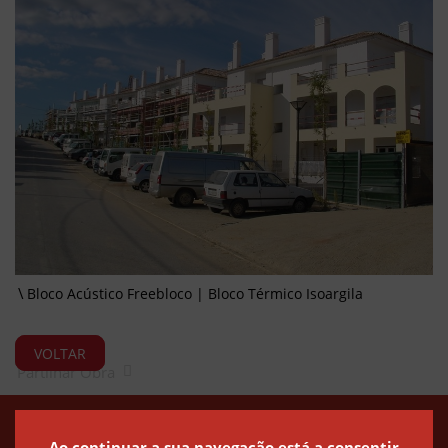
Bloco Acústico Freebloco | Bloco Térmico Isoargila
VOLTAR
Partilhar Obra
Política de Privacidade
Política de Cookies
Canal de Denúncias
Ao continuar a sua navegação está a consentir