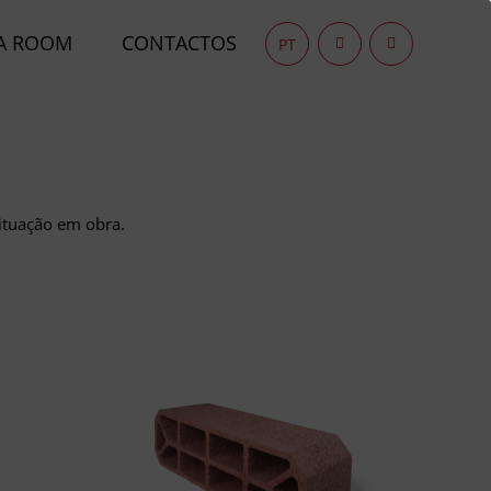
A ROOM
CONTACTOS
PT
ituação em obra.
ONAIS
LAJES