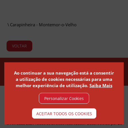
Carapinheira - Montemor-o-Velho
C
VOLTAR
Política de Privacidade
Política de Cookies
Canal de Denúncias
Ao continuar a sua navegação está a consentir
a utilização de cookies necessárias para uma
melhor experiência de utilização.
Saiba Mais
Personalizar Cookies
© ARTEBEL 2021 - ARTEFACTOS DE BETÃO
ACEITAR TODOS OS COOKIES
© ARTEBEL 2021 Todos os direitos reservados / Desenvolvido por
S4