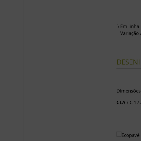
Em linha
Variação 
DESEN
Dimensõe
CLA
\ C 17