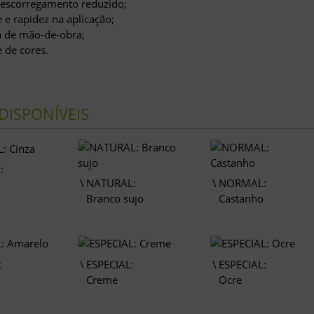
 escorregamento reduzido;
e e rapidez na aplicação;
 de mão-de-obra;
 de cores.
DISPONÍVEIS
:
NATURAL:
NORMAL:
Branco sujo
Castanho
:
ESPECIAL:
ESPECIAL:
Creme
Ocre