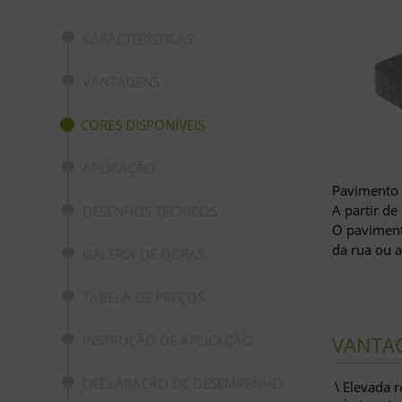
CARACTERÍSTICAS
VANTAGENS
CORES DISPONÍVEIS
APLICAÇÃO
Pavimento 
A partir de
DESENHOS TÉCNICOS
O pavimento
da rua ou a
GALERIA DE OBRAS
TABELA DE PREÇOS
VANTA
INSTRUÇÃO DE APLICAÇÃO
DECLARAÇÃO DE DESEMPENHO
Elevada r