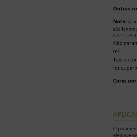
Outras co
Nota:
A oc
são fenóme
5.4.2. e 5.
Não garan
m².
Tais enco
for superi
Cores nor
APLICA
O pavimento
efeitos/est