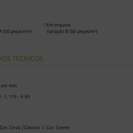
Em esquina
A (50 peças/m²)
Variação B (50 peças/m²)
HOS TÉCNICOS
s em mm
2 - L 115 - A 65