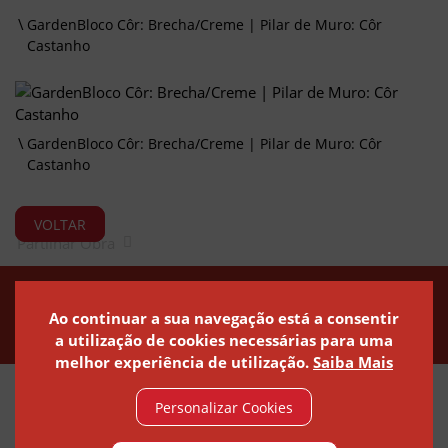
GardenBloco Côr: Brecha/Creme | Pilar de Muro: Côr
Castanho
GardenBloco Côr: Brecha/Creme | Pilar de Muro: Côr
Castanho
VOLTAR
Partilhar Obra
Política de Privacidade
Política de Cookies
Canal de Denúncias
Ao continuar a sua navegação está a consentir
a utilização de cookies necessárias para uma
melhor experiência de utilização.
Saiba Mais
Personalizar Cookies