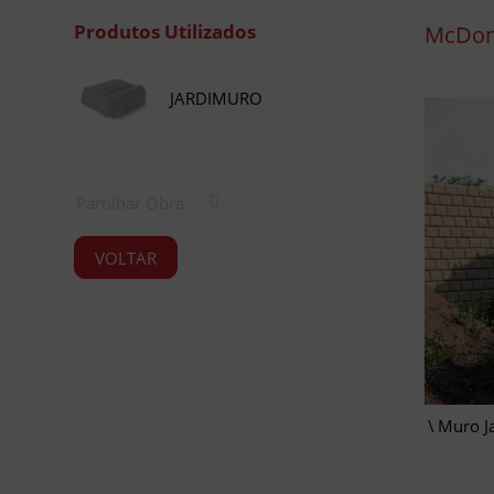
Produtos Utilizados
McDon
JARDIMURO
Partilhar Obra
VOLTAR
Muro J