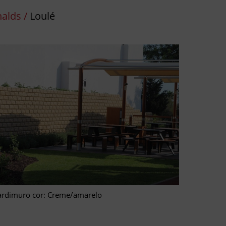
alds /
Loulé
ardimuro cor: Creme/amarelo