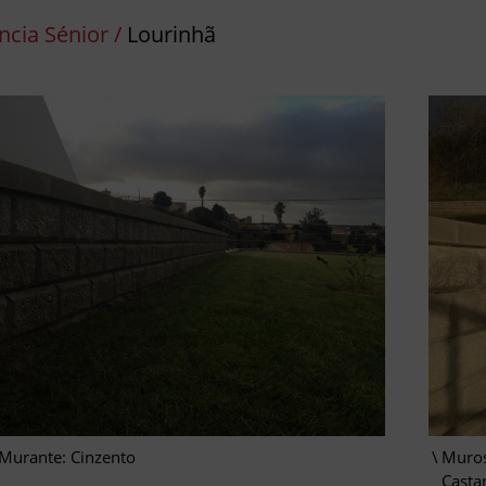
ncia Sénior /
Lourinhã
Murante: Cinzento
Muros
Casta