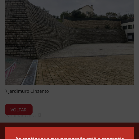
Jardimuro Cinzento
VOLTAR
Partilhar Obra
Política de Privacidade
Política de Cookies
Canal de Denúncias
Ao continuar a sua navegação está a consentir